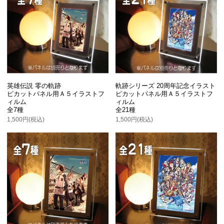
英雄伝説 零の軌跡
軌跡シリーズ 20周年記念イラスト
ピカットパネル用Ａ５イラストフ
ピカットパネル用Ａ５イラストフ
ィルム
ィルム
全7種
全21種
1,500円(税込)
1,500円(税込)