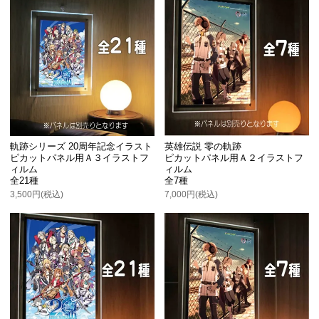
軌跡シリーズ 20周年記念イラスト
英雄伝説 零の軌跡
ピカットパネル用Ａ３イラストフ
ピカットパネル用Ａ２イラストフ
ィルム
ィルム
全21種
全7種
3,500円(税込)
7,000円(税込)