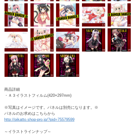
商品詳細
・Ａ３イラストフィルム(420×297mm)
※写真はイメージです。パネルは別売になります。※
パネルのお求めはこちらから
http://pikatto.shop-pro.jp/?pid=75579599
～イラストラインナップ～