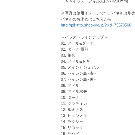
・Ａ４イラストフィルム(297×210mm)
※写真は使用イメージです。パネルは別
パネルのお求めはこちらから
http://pikatto.shop-pro.jp/?pid=75578566
～イラストラインナップ～
01. アドル&ダーナ
02. ダーナ 横顔
03. 集合
04. アドル&ドギ
05. メインビジュアル
06. セイレン島~表~
07. セイレン島~裏~
08. アドル
09. アドル水夫
10. ダーナ
11. グラティカ
12. ルミナス
13. ヒュンメル
14. ラクシャ
15. リコッタ
16. サハド