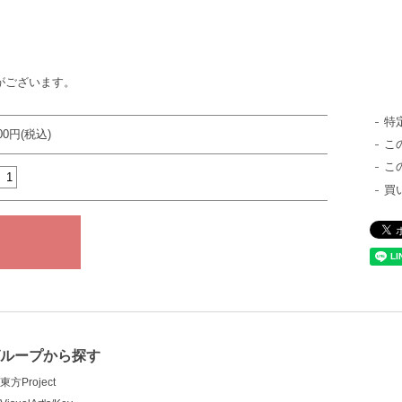
がございます。
特
000円(税込)
こ
こ
買
ループから探す
東方Project