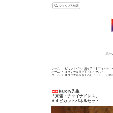
ショップ内検索
ホー
ホーム
>
ピカットパネル用イラストフィルム
ホーム
>
オリジナル描き下ろしイラスト
ホーム
>
オリジナル描き下ろしイラスト
>
ka
karory先生
「来雪・チャイナドレス」
Ａ４ピカットパネルセット