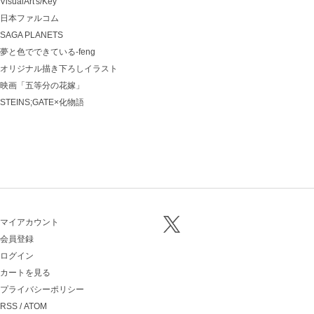
VisualArt's/Key
日本ファルコム
SAGA PLANETS
夢と色でできている-feng
オリジナル描き下ろしイラスト
映画「五等分の花嫁」
STEINS;GATE×化物語
マイアカウント
会員登録
ログイン
カートを見る
プライバシーポリシー
RSS
/
ATOM