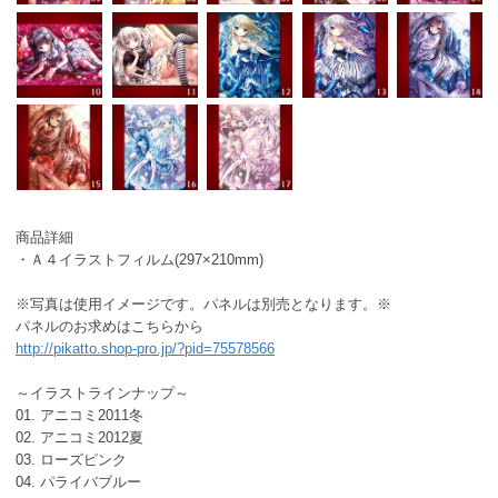
商品詳細
・Ａ４イラストフィルム(297×210mm)
※写真は使用イメージです。パネルは別売となります。※
パネルのお求めはこちらから
http://pikatto.shop-pro.jp/?pid=75578566
～イラストラインナップ～
01. アニコミ2011冬
02. アニコミ2012夏
03. ローズピンク
04. パライバブルー